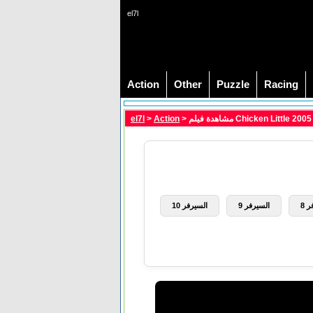
el7l
Action
Other
Puzzle
Racing
el7l
>
Action
 8
السيرفر 9
السيرفر 10