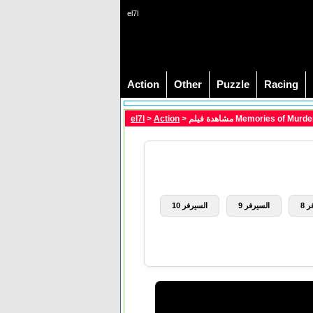
el7l
Action
Other
Puzzle
Racing
el7l
>
Action
 8
السيرفر 9
السيرفر 10