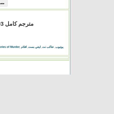
مسلسل Elite الموسم 
مشاهدة فيلم Memories of Murder 2003 مترجم كامل
يوتيوب
,
عناكب نت
,
ايجي بست
,
افلام
,
مشاهدة فيلم  of Murder