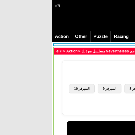
el7l
Action
Other
Puzzle
Racing
el7l
>
Action
 8
السيرفر 9
السيرفر 10